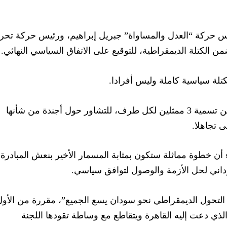
حركة “العدل والمساواة” جبريل إبراهيم، ورئيس حركة تحري
الكتلة الديمقراطية، للتوقيع على الاتفاق السياسي النهائي.
كتلة سياسية كاملة وليس أفرادا.
وفي وقت سابق، طلب البرهان من الطرفين تسمية 3 ممثلين لكل طرف، للتشاور حول أجندة من شأنها
ى تجاهلا.
أن خطوة مماثلة ستكون بمثابة المسمار الأخير بنعش المبادرة
وداني لحل الأزمة والوصول لتوافق سياسي.
لتحول الديمقراطي نحو سودان يسع الجميع”، مقررة من الأول
الذي دعت إليه القاهرة ويتقاطع مع وساطة تقودها اللجنة