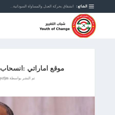
الشائع:
انشقاق بحركة العدل والمساواة السودانية...
موقع اماراتي :انسحاب 
تم النشر بواسطة
sycfjm