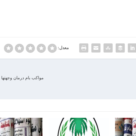
معدل:
مواكب بام درمان وجهتها ا