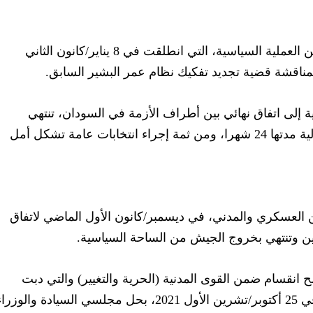
تداعيات ستبعثر إحداثيات المرحلة النهائية من العملية السياسية، التي انطلقت في 8 يناير/كانون الثاني
، بمناقشة قضية تجديد تفكيك نظام عمر البشير السابق.
 إلى اتفاق نهائي بين أطراف الأزمة في السودان، تنتهي
بتشكيل حكومة جديدة تدير البلاد لفترة انتقالية مدتها 24 شهرا، ومن ثمة إجراء انتخابات عامة تشكل أمل
ن العسكري والمدني، في ديسمبر/كانون الأول الماضي لاتفاق
مين وتنتهي بخروج الجيش من الساحة السياسية.
انقسام ضمن القوى المدنية (الحرية والتغيير) والتي دبت
الخلافات في أوصالها منذ قرارات البرهان في 25 أكتوبر/تشرين الأول 2021، بحل مجلسي السيادة والوزر