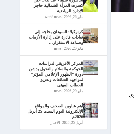
الدكتورة شيماء عبدالله.. حين
كسرت المرأة الشمالية حاجز
الإدارة الرياضية
مايو 26, 2026
|
world news
كرتوكيلا: السودان بحاجة إلى
قيادات قادرة على إدارة الأزمات
وصناعة الاستقرار…
مايو 20, 2026
|
news
المركز الأفريقي لدراسات
الحوكمة والسلام والتحول يدشن
دورة “الظهور الإعلامي المؤثر”
لمواجهة الشائعات وتعزيز
الخطاب المهني
مايو 20, 2026
|
news
وى
أهم عناوين الصحف والمواقع
الإلكترونية اليوم السبت 25 أبريل
2026م
أبريل 25, 2026
|
الأخبار