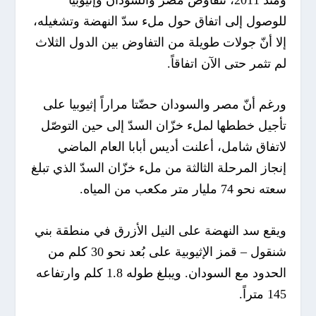
للوصول إلى اتفاق حول ملء سدّ النهضة وتشغيله،
إلا أنّ جولات طويلة من التفاوض بين الدول الثلاث
لم تثمر حتى الآن اتفاقاً.
ورغم أنّ مصر والسودان حضّتا مراراً إثيوبيا على
تأجيل خططها لملء خزّان السدّ إلى حين التوصّل
لاتفاق شامل، أعلنت أديس أبابا العام الماضي
إنجاز المرحلة الثالثة من ملء خزّان السدّ الذي تبلغ
سعته نحو 74 مليار متر مكعب من المياه.
ويقع سد النهضة على النيل الأزرق في منطقة بني
شنقول – قمز الإثيوبية على بُعد نحو 30 كلم من
الحدود مع السودان. ويبلغ طوله 1.8 كلم وارتفاعه
145 متراً.