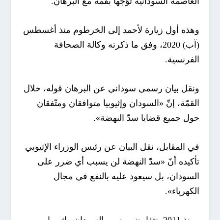
العاصمة السودانية توّجها بقمّة مع البرهان.
وهذه أول زيارة لأحمد إلى الخرطوم منذ أغسطس
(آب) 2020، وفق ما ذكرته وكالة الصحافة
الفرنسية.
ونقل بيان رسمي سوداني عن البرهان قوله، خلال
القمّة، إنّ «السودان وإثيوبيا متوافقان ومتّفقان
حول جميع قضايا سدّ النهضة».
في المقابل، نقل البيان عن رئيس الوزراء الإثيوبي
تأكيده أنّ «سدّ النهضة لن يسبب أي ضرر على
السودان، بل سيعود عليه بالنفع في مجال
الكهرباء».
ومنذ 2011، تتفاوض مصر والسودان وإثيوبيا