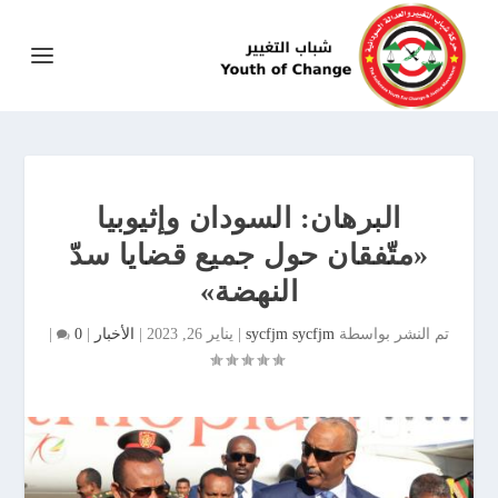
البرهان: السودان وإثيوبيا
«متّفقان حول جميع قضايا سدّ
النهضة»
تم النشر بواسطة
sycfjm sycfjm
|
يناير 26, 2023
|
الأخبار
|
0
|