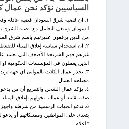
السياسيين نؤكد نحن عمال كلا
١. ان قضيه شرق السودان قضيه عادله وق
السودان وينبغي التعامل مع قضيه الشرق بال
من الذين يرفعون عقيرتهم باسم شرق الس
٢. ان استخدام سياسه إغلاق الميناء للضغ
غيرهم فهم الشريحة الأضعف التي تعتمد عل
الذين يعملون في المؤسسات الحكومية او ا
٣. يحذر عمال الكلات بالموانئ اي جهة تري
مصلحه العمال
٤. يؤكد عمال الشحن والتفريغ أن من يدعون
صفه نقابيه أو عماليه تخولهم بإغلاق الميناء
٥. ندعو الجهات الرسمية من شرطه واجهزه ا
يتعدى على المواطنين وممتلكاتهم أو يدعو 
#اعلام