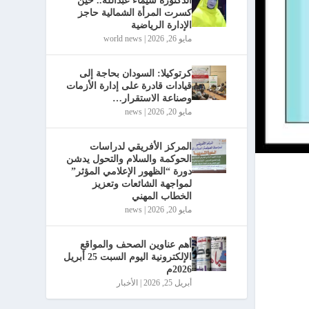
الدكتورة شيماء عبدالله.. حين
كسرت المرأة الشمالية حاجز
الإدارة الرياضية
مايو 26, 2026
|
world news
كرتوكيلا: السودان بحاجة إلى
قيادات قادرة على إدارة الأزمات
وصناعة الاستقرار…
مايو 20, 2026
|
news
المركز الأفريقي لدراسات
الحوكمة والسلام والتحول يدشن
دورة “الظهور الإعلامي المؤثر”
لمواجهة الشائعات وتعزيز
الخطاب المهني
مايو 20, 2026
|
news
أهم عناوين الصحف والمواقع
الإلكترونية اليوم السبت 25 أبريل
2026م
أبريل 25, 2026
|
الأخبار