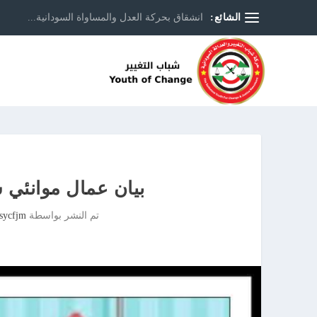
الشائع:
انشقاق بحركة العدل والمساواة السودانية...
بيان عمال موانئي 
تم النشر بواسطة
 sycfjm