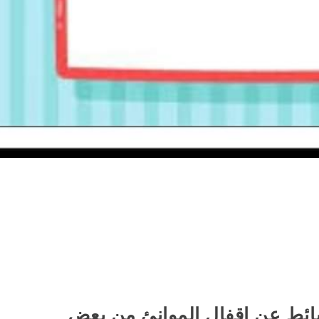
ئط عن إقفال الموانئ من بعض