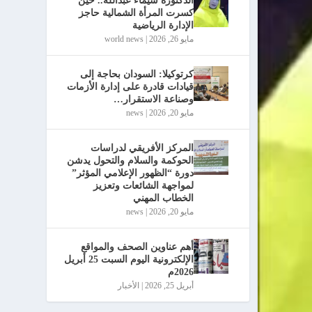
الدكتورة شيماء عبدالله.. حين
كسرت المرأة الشمالية حاجز
الإدارة الرياضية
مايو 26, 2026
|
world news
كرتوكيلا: السودان بحاجة إلى
قيادات قادرة على إدارة الأزمات
وصناعة الاستقرار…
مايو 20, 2026
|
news
المركز الأفريقي لدراسات
الحوكمة والسلام والتحول يدشن
دورة “الظهور الإعلامي المؤثر”
لمواجهة الشائعات وتعزيز
الخطاب المهني
مايو 20, 2026
|
news
أهم عناوين الصحف والمواقع
الإلكترونية اليوم السبت 25 أبريل
2026م
أبريل 25, 2026
|
الأخبار