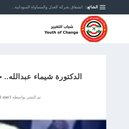
الشائع:
انشقاق بحركة العدل والمساواة السودانية...
الدكتورة شيماء عبدالله.. 
تم النشر بواسطة
1 user1