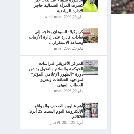
الدكتورة شيماء عبدالله.. حين
كسرت المرأة الشمالية حاجز
الإدارة الرياضية
مايو 26, 2026
|
world news
كرتوكيلا: السودان بحاجة إلى
قيادات قادرة على إدارة الأزمات
وصناعة الاستقرار…
مايو 20, 2026
|
news
المركز الأفريقي لدراسات
الحوكمة والسلام والتحول يدشن
دورة “الظهور الإعلامي المؤثر”
لمواجهة الشائعات وتعزيز
الخطاب المهني
مايو 20, 2026
|
news
أهم عناوين الصحف والمواقع
الإلكترونية اليوم السبت 25 أبريل
2026م
أبريل 25, 2026
|
الأخبار