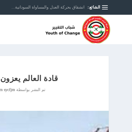
الشائع:
انشقاق بحركة العدل والمساواة السودانية...
قادة العالم يعزون 
تم النشر بواسطة
jm sycfjm