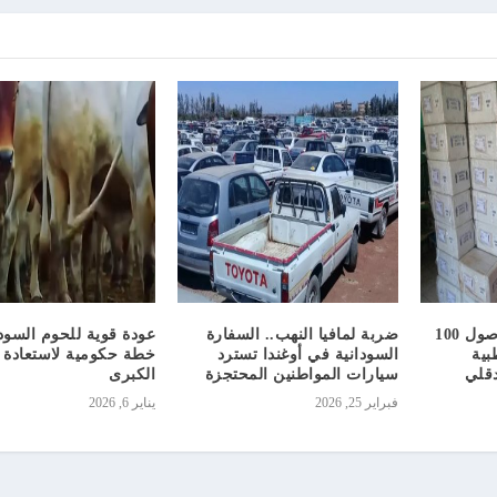
كسر حصار الدواء.. وصول 100
ضربة لمافيا النهب.. السفارة
عودة قوية للحوم السودا
بية
السودانية في أوغندا تسترد
خطة حكومية لاستعادة 
دقلي
سيارات المواطنين المحتجزة
الكبرى
فبراير 25, 2026
يناير 6, 2026