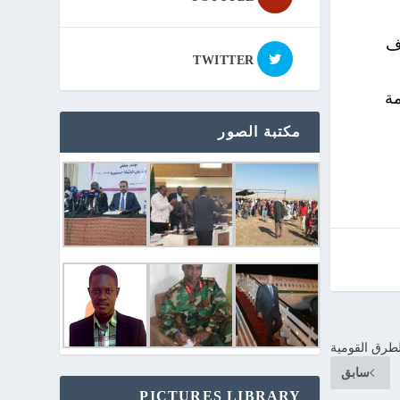
ف
TWITTER
مة
مكتبة الصور
الطرق القومية
سابق
PICTURES LIBRARY