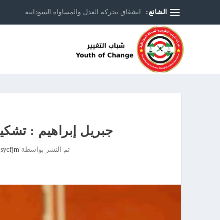
الشائع:
انشقاق بحركة العدل والمساواة السودانية...
جبريل إبراهيم : تشكي
تم النشر بواسطة
 sycfjm