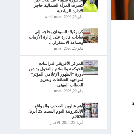
الدكتورة شيماء عبدالله.. حين
كسرت المرأة الشمالية حاجز
الإدارة الرياضية
مايو 26, 2026
|
world news
كرتوكيلا: السودان بحاجة إلى
قيادات قادرة على إدارة الأزمات
وصناعة الاستقرار…
مايو 20, 2026
|
news
المركز الأفريقي لدراسات
الحوكمة والسلام والتحول يدشن
دورة “الظهور الإعلامي المؤثر”
لمواجهة الشائعات وتعزيز
الخطاب المهني
مايو 20, 2026
|
news
ة
أهم عناوين الصحف والمواقع
الإلكترونية اليوم السبت 25 أبريل
2026م
أبريل 25, 2026
|
الأخبار
ه