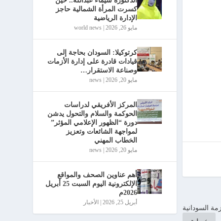
الدكتورة شيماء عبدالله.. حين
كسرت المرأة الشمالية حاجز
الإدارة الرياضية
مايو 26, 2026
|
world news
كرتوكيلا: السودان بحاجة إلى
قيادات قادرة على إدارة الأزمات
وصناعة الاستقرار…
مايو 20, 2026
|
news
المركز الأفريقي لدراسات
الحوكمة والسلام والتحول يدشن
دورة “الظهور الإعلامي المؤثر”
لمواجهة الشائعات وتعزيز
الخطاب المهني
مايو 20, 2026
|
news
أهم عناوين الصحف والمواقع
الإلكترونية اليوم السبت 25 أبريل
2026م
أبريل 25, 2026
|
الأخبار
مة السودانية