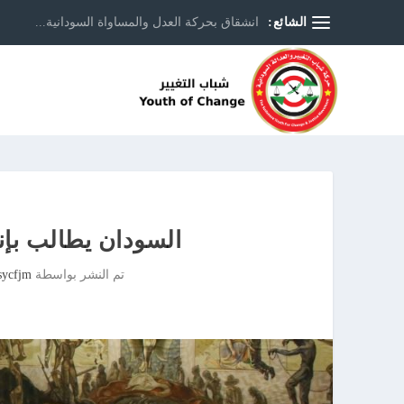
الشائع:
انشقاق بحركة العدل والمساواة السودانية...
السودان يطالب بإن
تم النشر بواسطة
sycfjm