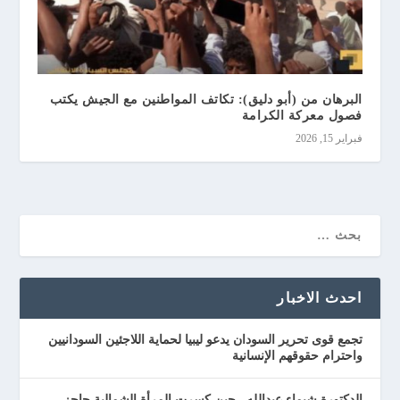
البرهان من (أبو دليق): تكاتف المواطنين مع الجيش يكتب
فصول معركة الكرامة
فبراير 15, 2026
احدث الاخبار
تجمع قوى تحرير السودان يدعو ليبيا لحماية اللاجئين السودانيين
واحترام حقوقهم الإنسانية
الدكتورة شيماء عبدالله.. حين كسرت المرأة الشمالية حاجز