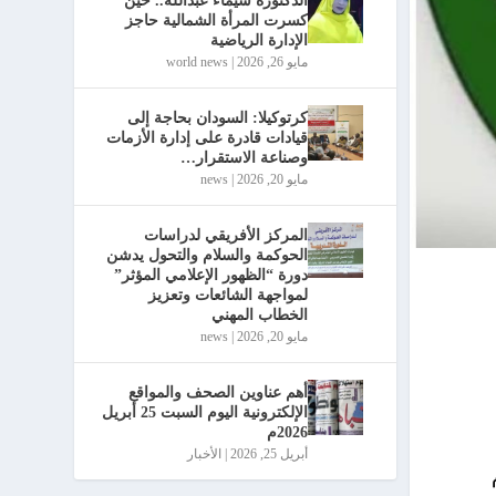
الدكتورة شيماء عبدالله.. حين
كسرت المرأة الشمالية حاجز
الإدارة الرياضية
مايو 26, 2026
|
world news
كرتوكيلا: السودان بحاجة إلى
قيادات قادرة على إدارة الأزمات
وصناعة الاستقرار…
مايو 20, 2026
|
news
المركز الأفريقي لدراسات
الحوكمة والسلام والتحول يدشن
دورة “الظهور الإعلامي المؤثر”
لمواجهة الشائعات وتعزيز
الخطاب المهني
مايو 20, 2026
|
news
أهم عناوين الصحف والمواقع
الإلكترونية اليوم السبت 25 أبريل
2026م
أبريل 25, 2026
|
الأخبار