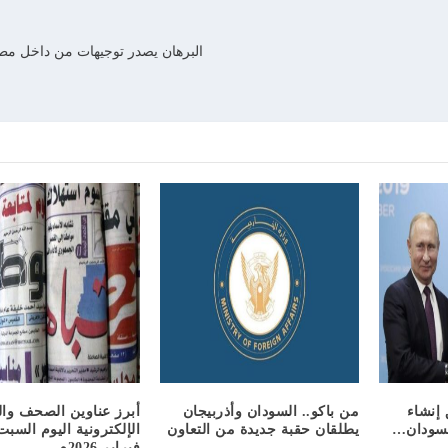
البرهان يصدر توجيهات من داخل مطا
 إنشاء
من باكو.. السودان وأذربيجان
أبرز عناوين الصحف وال
السودان…
يطلقان حقبة جديدة من التعاون
فبراير 2026م…