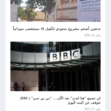
تدشين أضخم مشروع سعودي لتأهيل 18 مستشفى سودانياً
يناير 31, 2026
لن نسمع “هنا لندن” بعد الآن…. “بي بي سي” (BBC)
تتوقف عن البث اليوم
يناير 27, 2023